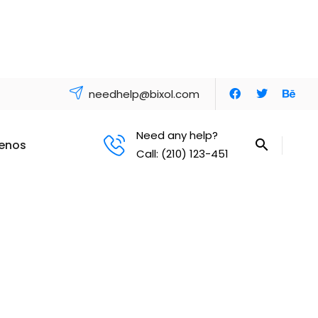
needhelp@bixol.com
Need any help?
enos
Call: (210) 123-451