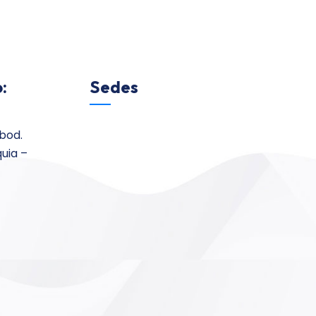
:
Sedes
 bod.
quia –