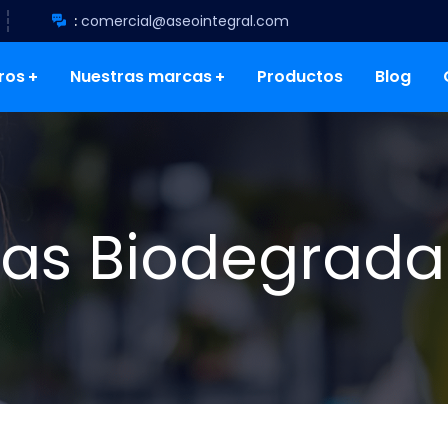
:
comercial@aseointegral.com
ros
Nuestras marcas
Productos
Blog
sas Biodegrada