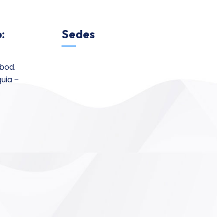
:
Sedes
 bod.
quia –