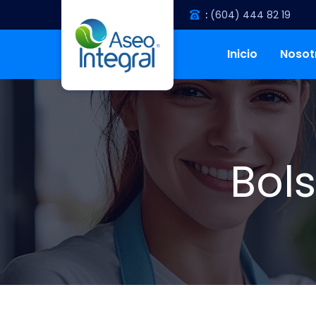
:
(604) 444 82 19
Inicio
Nosot
Bol